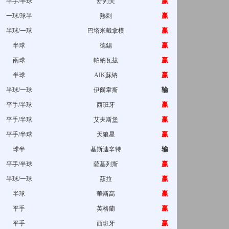
赢
平手/半球
舒列夫
赢
一球/球半
熱刺
赢
半球/一球
巴塔米戴拿模
赢
半球
德錫
赢
兩球
帕納瓦茲
赢
半球
AIK蘇納
输
半球/一球
伊爾韋斯
赢
平手/半球
西班牙
赢
平手/半球
艾夫斯堡
赢
平手/半球
天狼星
输
球半
基斯迪辛特
赢
平手/半球
薩基列斯
赢
半球/一球
茲拉
赢
半球
華斯高
赢
平手
英格蘭
赢
平手
西班牙