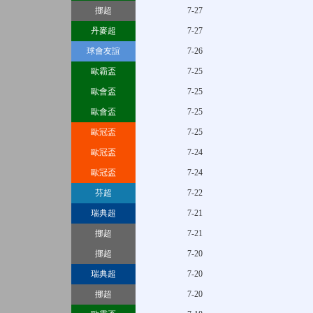
挪超
7-27
丹麥超
7-27
球會友誼
7-26
歐霸盃
7-25
歐會盃
7-25
歐會盃
7-25
歐冠盃
7-25
歐冠盃
7-24
歐冠盃
7-24
芬超
7-22
瑞典超
7-21
挪超
7-21
挪超
7-20
瑞典超
7-20
挪超
7-20