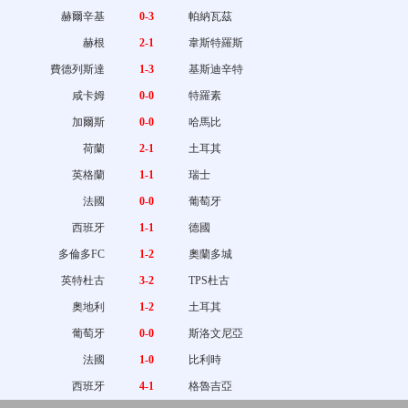
赫爾辛基
0-3
帕納瓦茲
赫根
2-1
韋斯特羅斯
費德列斯達
1-3
基斯迪辛特
咸卡姆
0-0
特羅素
加爾斯
0-0
哈馬比
荷蘭
2-1
土耳其
英格蘭
1-1
瑞士
法國
0-0
葡萄牙
西班牙
1-1
德國
多倫多FC
1-2
奧蘭多城
英特杜古
3-2
TPS杜古
奧地利
1-2
土耳其
葡萄牙
0-0
斯洛文尼亞
法國
1-0
比利時
西班牙
4-1
格魯吉亞