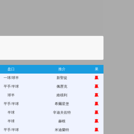
盘口
推介
果
赢
一球/球半
新聖徒
赢
平手/半球
佩歷克
赢
球半
維積利
赢
平手/半球
希爾星堡
赢
半球
辛迪夫佐特
赢
半球
赫根
赢
平手/半球
米迪蘭特