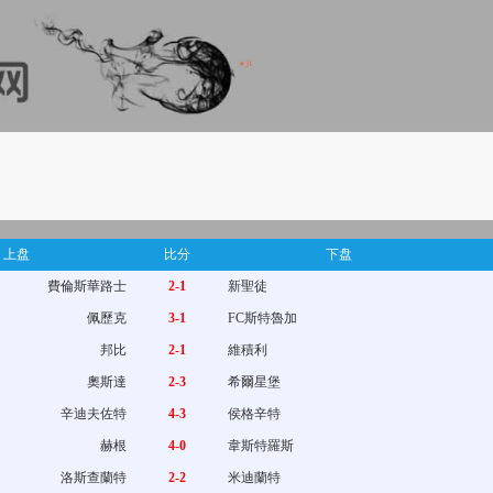
上盘
比分
下盘
費倫斯華路士
2-1
新聖徒
佩歷克
3-1
FC斯特魯加
邦比
2-1
維積利
奧斯達
2-3
希爾星堡
辛迪夫佐特
4-3
侯格辛特
赫根
4-0
韋斯特羅斯
洛斯查蘭特
2-2
米迪蘭特